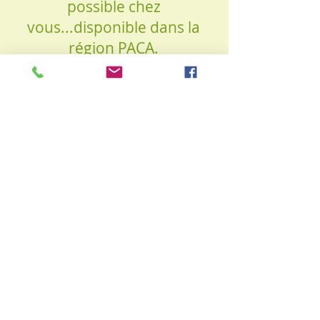
possible chez
vous...disponible dans la
région PACA.
©
2006-2026
Siri Hauritz
RÉGLEMENT INTÉRIEUR
CONDITIONS GÉNÉRALES DU VENTE
L'utilisation du mot Kahuna ou Ka Huna
est par rapport du respect pour le lignage
et l'origine de ce massage. Dans aucun cas