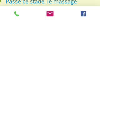
Passé ce stade, le massage
n'apporte que des bienfaits pour
la future mère et bien sûr au
fœtus.
Séance de Massage Futures
Mamans
Séance
1 h - 8
0€
D
isponible
à domicile (frais de
déplacement) ou en cabinet
Carte de Massages
©
2006-2026
Siri Hauritz
RÉGLEMENT INTÉRIEUR