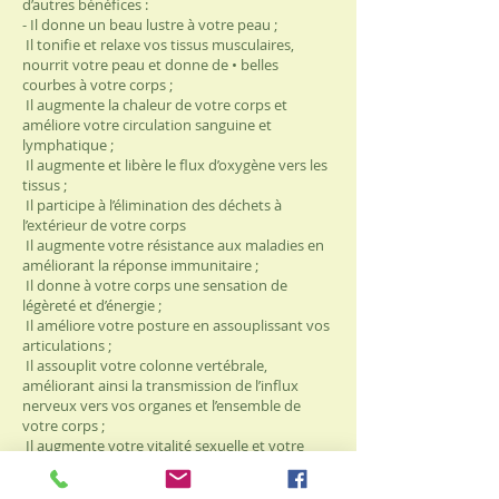
d’autres bénéfices :
- Il donne un beau lustre à votre peau ;
Il tonifie et relaxe vos tissus musculaires,
nourrit votre peau et donne de • belles
courbes à votre corps ;
Il augmente la chaleur de votre corps et
améliore votre circulation sanguine et
lymphatique ;
Il augmente et libère le flux d’oxygène vers les
tissus ;
Il participe à l’élimination des déchets à
l’extérieur de votre corps
Il augmente votre résistance aux maladies en
améliorant la réponse immunitaire ;
Il donne à votre corps une sensation de
légèreté et d’énergie ;
Il améliore votre posture en assouplissant vos
articulations ;
Il assouplit votre colonne vertébrale,
améliorant ainsi la transmission de l’influx
nerveux vers vos organes et l’ensemble de
votre corps ;
Il augmente votre vitalité sexuelle et votre
force ;
Il corrige le flux d’énergie électromagnétique à