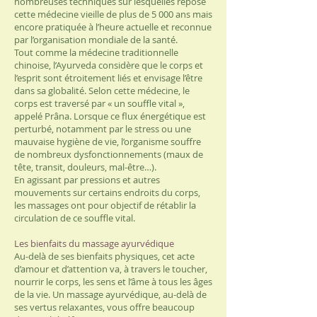
nombreuses techniques sur lesquelles repose
cette médecine vieille de plus de 5 000 ans mais
encore pratiquée à l’heure actuelle et reconnue
par l’organisation mondiale de la santé.
Tout comme la médecine traditionnelle
chinoise, l’Ayurveda considère que le corps et
l’esprit sont étroitement liés et envisage l’être
dans sa globalité. Selon cette médecine, le
corps est traversé par « un souffle vital »,
appelé Prâna. Lorsque ce flux énergétique est
perturbé, notamment par le stress ou une
mauvaise hygiène de vie, l’organisme souffre
de nombreux dysfonctionnements (
maux de
tête
, transit, douleurs, mal-être…).
En agissant par pressions et autres
mouvements sur certains endroits du corps,
les massages ont pour objectif de rétablir la
circulation de ce souffle vital.
Les bienfaits du massage ayurvédique
Au-delà de ses bienfaits physiques, cet acte
d’amour et d’attention va, à travers le toucher,
nourrir le corps, les sens et l’âme à tous les âges
de la vie. Un massage ayurvédique, au-delà de
ses vertus relaxantes, vous offre beaucoup